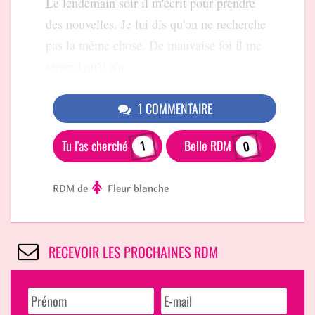
Le lendemain soir il m'écrit pour prendre
des nouvelles. Je lui dis qu'on ne recherche
pas la même chose. De mauvaise foi il me
répond qu'il n'a
1 COMMENTAIRE
Tu l'as cherché
Belle RDM
0
1
RDM de
Fleur blanche
RECEVOIR LES PROCHAINES RDM