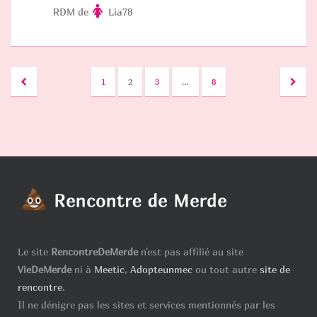
RDM de
Lia78
PAGINATION
1
2
3
…
8
DES
PUBLICATIONS
Le site
RencontreDeMerde
n'est pas affilié au site
VieDeMerde
ni à
Meetic
,
Adopteunmec
ou tout autre
site de
rencontre
.
Il ne dénigre pas les sites et services mentionnés par les