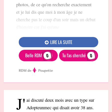
photos, de ce qu'on recherche exactement
et je lui dis que moi à mon âge je ne
cherche pas le coup d'un soir mais un début
d'histoire car j'ai qu'une
LIRE LA SUITE
Belle RDM
Tu l'as cherché
0
0
RDM de
Poupette
J'
ai discuté deux mois avec un type sur
Adopteunmec qui disait avoir 38 ans.