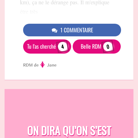
km), ça ne le dérange pas. Il m'explique
être très
1 COMMENTAIRE
Tu l'as cherché
Belle RDM
4
0
RDM de
Jane
ON DIRA QU’ON S’EST