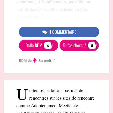
attentionné, très affectueux, sensible, un
vrai prince charmant et sensuel en plus.
Il venait me voir
1 COMMENTAIRE
Belle RDM
Tu l'as cherché
3
0
RDM de
Sa moitie'
U
n temps, je faisais pas mal de
rencontres sur les sites de rencontre
comme Adopteunmec, Meetic etc.