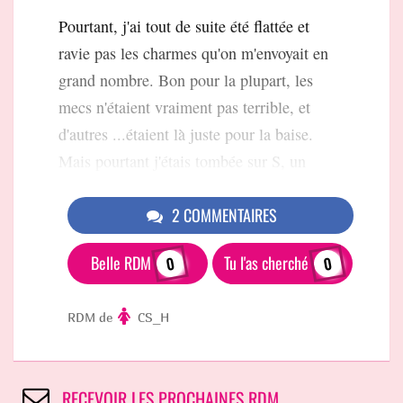
Pourtant, j'ai tout de suite été flattée et
ravie pas les charmes qu'on m'envoyait en
grand nombre. Bon pour la plupart, les
mecs n'étaient vraiment pas terrible, et
d'autres ...étaient là juste pour la baise.
Mais pourtant j'étais tombée sur S, un
2 COMMENTAIRES
Belle RDM
Tu l'as cherché
0
0
RDM de
CS_H
RECEVOIR LES PROCHAINES RDM