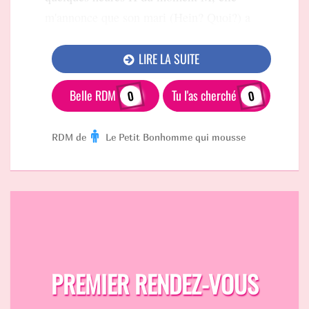
m'annonce que son mari (Hein? Quoi?) a
LIRE LA SUITE
Belle RDM
Tu l'as cherché
0
0
RDM de
Le Petit Bonhomme qui mousse
PREMIER RENDEZ-VOUS