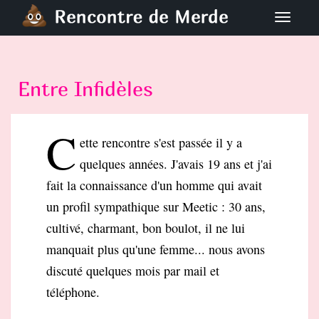
S
TOGGLE
k
i
p
t
Entre Infidèles
o
m
C
a
ette rencontre s'est passée il y a
i
quelques années. J'avais 19 ans et j'ai
n
fait la connaissance d'un homme qui avait
c
o
un profil sympathique sur Meetic : 30 ans,
n
cultivé, charmant, bon boulot, il ne lui
t
manquait plus qu'une femme... nous avons
e
discuté quelques mois par mail et
n
téléphone.
t