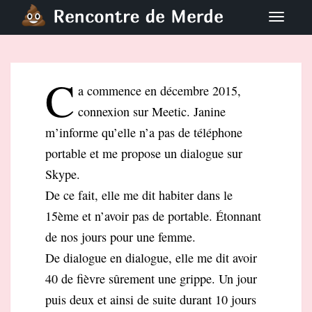
S
TOGGLE
k
i
p
C
t
a commence en décembre 2015,
o
connexion sur Meetic. Janine
m
a
m’informe qu’elle n’a pas de téléphone
i
portable et me propose un dialogue sur
n
Skype.
c
De ce fait, elle me dit habiter dans le
o
15ème et n’avoir pas de portable. Étonnant
n
t
de nos jours pour une femme.
e
De dialogue en dialogue, elle me dit avoir
n
40 de fièvre sûrement une grippe. Un jour
t
puis deux et ainsi de
suite durant 10 jours