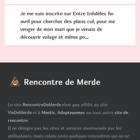
Je me suis inscrite sur Entre Infidèles fin
avril pour chercher des plans cul, pour me
venger de mon mari que je venais de
découvrir volage et même po...
Le site
RencontreDeMerde
n'est pas affilié au site
VieDeMerde
ni à
Meetic
,
Adopteunmec
ou tout autre
site de
rencontre
.
Il ne dénigre pas les sites et services mentionnés par les
utilisateurs, mais relate juste quelques rencontres qui ne se