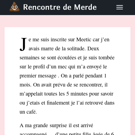
S
TOGGLE
k
i
p
J
t
e me suis inscrite sur Meetic car j’en
o
avais marre de la solitude. Deux
m
a
semaines se sont écoulées et je suis tombée
i
sur le profil d’un mec qui m’a envoyé le
n
premier message . On a parlé pendant 1
c
mois. On avait prévu de se rencontrer, il
o
m’appelait toutes les 5 minutes pour savoir
n
t
ou j’etais et finalement je l’ai retrouvé dans
e
un café.
n
t
A ma grande surprise il est arrivé
accompagné … d’une petite fille âgée de 6